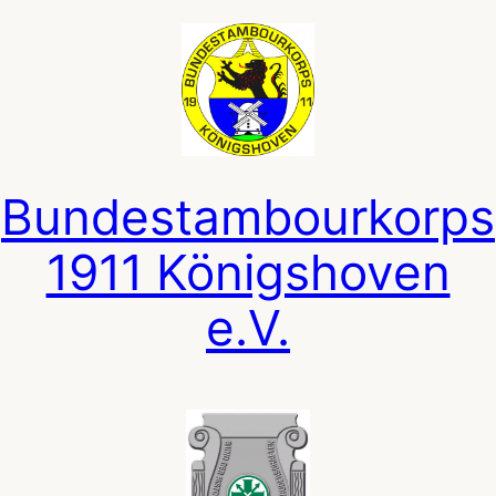
Zum
Inhalt
springen
Bundestambourkorps
1911 Königshoven
e.V.